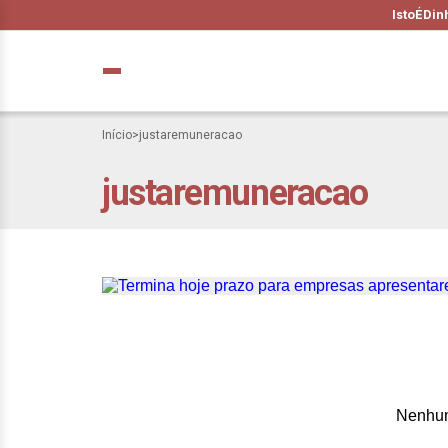
IstoÉ
Din
Início
>
justaremuneracao
justaremuneracao
Termina hoje pra
sobre equidade sal
Nenhum