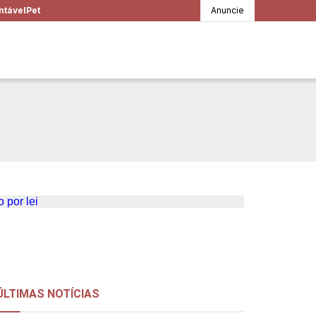
ntável
Pet
Anuncie
em relatório
atório por lei