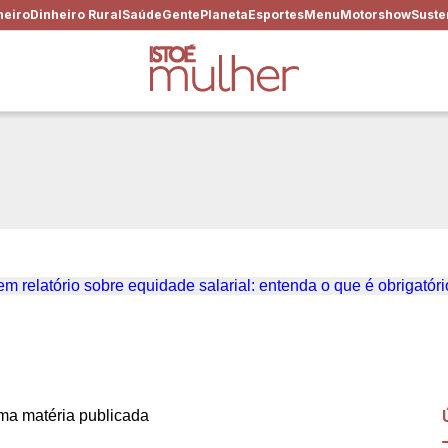
heiro
Dinheiro Rural
Saúde
Gente
Planeta
Esportes
Menu
Motorshow
Suste
zo para empresas apresentar
arial: entenda o que é obrig
a matéria publicada