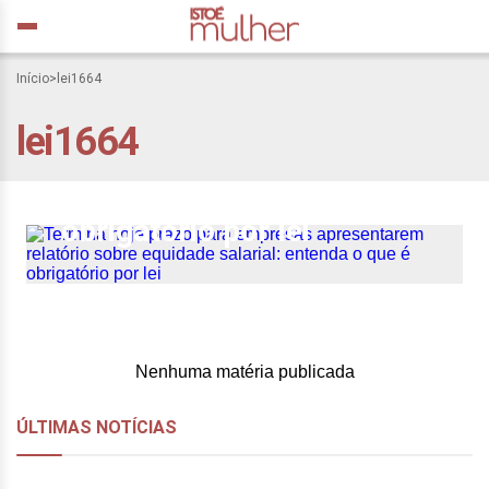
Termina hoje prazo para
Início
>
lei1664
empresas apresentarem
lei1664
relatório sobre equidade
salarial: entenda o que é
obrigatório por lei
Nenhuma matéria publicada