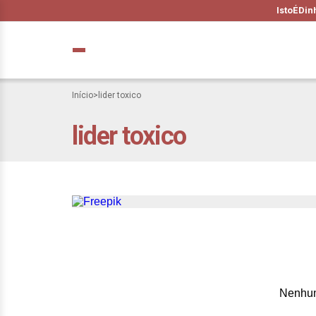
IstoÉ
Din
Início
>
lider toxico
lider toxico
Seu chefe comand
Nenhum