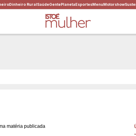
heiro
Dinheiro Rural
Saúde
Gente
Planeta
Esportes
Menu
Motorshow
Suste
a com respeito, ou é um líd
a matéria publicada