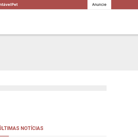
ntável
Pet
Anuncie
er tóxico?