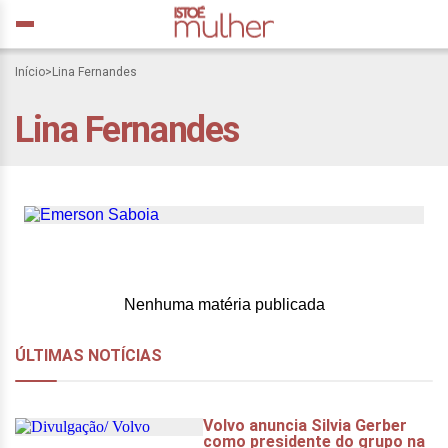
Podcast ‘O tráfico de
Início
>
Lina Fernandes
pessoas existe e precisa
Lina Fernandes
ser enfrentado’ – #01
Campanha Coração Azul
Nenhuma matéria publicada