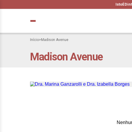
IstoÉ
Din
Início
>
Madison Avenue
Madison Avenue
A pauta feminina
definem lideranç
Nenhum