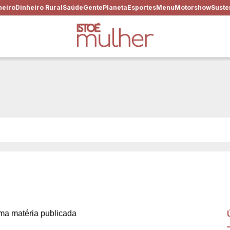
heiro
Dinheiro Rural
Saúde
Gente
Planeta
Esportes
Menu
Motorshow
Suste
 mudou: do chá das cinco a
as
a matéria publicada