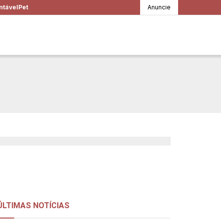
ntável
Pet
Anuncie
os encontros que