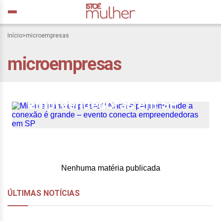
Micro e nano empresas?
Início
>
microempresas
Nada é pequeno onde a
microempresas
conexão é grande –
evento conecta
empreendedoras em SP
Nenhuma matéria publicada