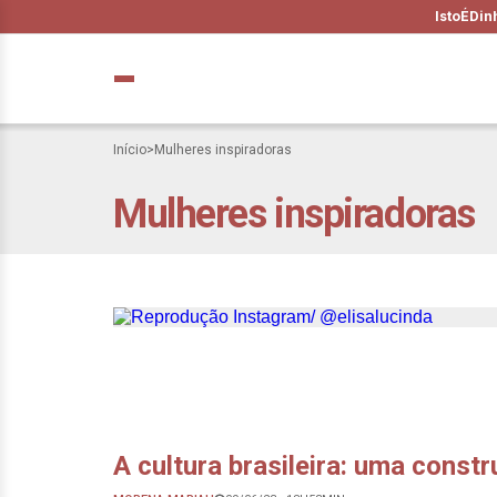
IstoÉ
Din
Início
>
Mulheres inspiradoras
Mulheres inspiradoras
Minha mestra pre
poesia ancestral
A cultura brasileira: uma cons