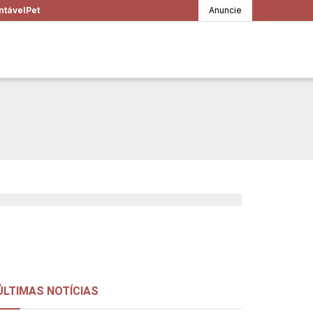
ntável
Pet
Anuncie
a herança de