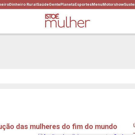
heiro
Dinheiro Rural
Saúde
Gente
Planeta
Esportes
Menu
Motorshow
Suste
ta velha: Elisa Lucinda e um
trução das mulheres do fim do mundo