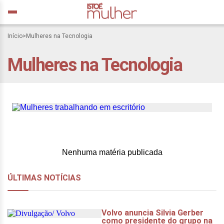
Início
>
Mulheres na Tecnologia
Programa Ativa Sua
Mulheres na Tecnologia
Carreira oferece bolsas
integrais para mulheres
Nenhuma matéria publicada