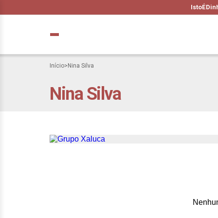
IstoÉ
Din
Início
>
Nina Silva
Nina Silva
Conheça o Desert
Chieko Aoki e Ni
Nenhum