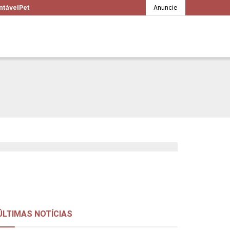
ntável
Pet
Anuncie
 Luiza Trajano,