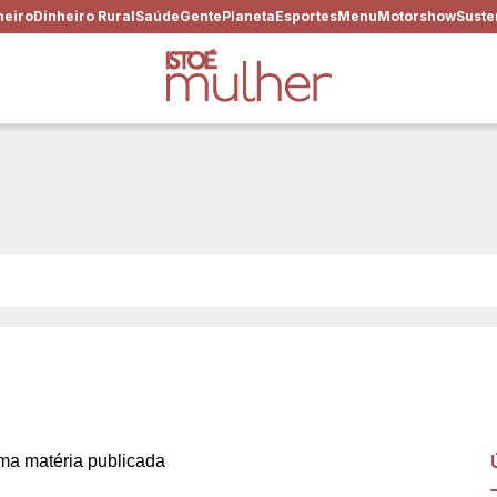
heiro
Dinheiro Rural
Saúde
Gente
Planeta
Esportes
Menu
Motorshow
Suste
 Women Summit, evento com
na Silva como palestrantes
a matéria publicada