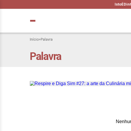
IstoÉ
Din
Início
>
Palavra
Palavra
Respire e Diga Si
palavra, com Lili
Nenhum