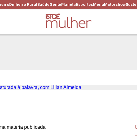
heiro
Dinheiro Rural
Saúde
Gente
Planeta
Esportes
Menu
Motorshow
Suste
m #27: a arte da Culinária m
an Almeida
a matéria publicada