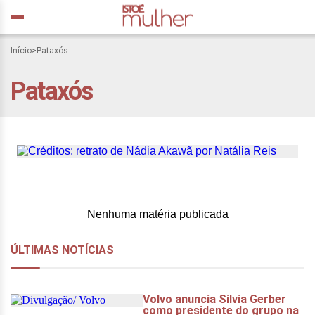
Assassinato da líder
Início
>
Pataxós
pataxó expõe aumento da
Pataxós
violência contra indígenas
na Bahia
Nenhuma matéria publicada