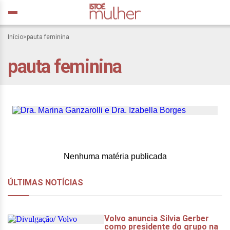
A pauta feminina mudou:
Início
>
pauta feminina
do chá das cinco aos
pauta feminina
encontros que definem
lideranças
Nenhuma matéria publicada