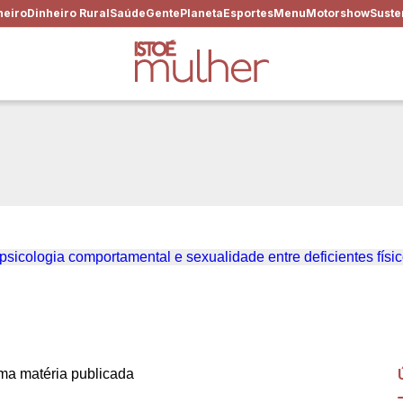
heiro
Dinheiro Rural
Saúde
Gente
Planeta
Esportes
Menu
Motorshow
Suste
o #85 – Priscilla Souza fal
sexualidade entre deficient
a matéria publicada