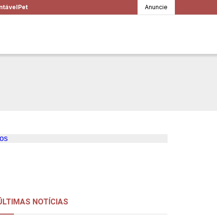
ntável
Pet
Anuncie
a psicologia
es físicos