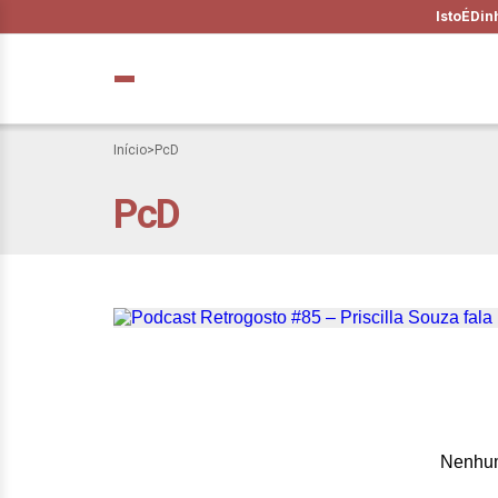
IstoÉ
Din
Início
>
PcD
PcD
Podcast Retrogost
comportamental e 
Nenhum