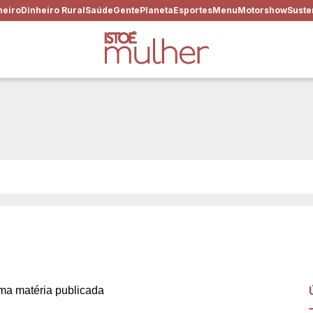
heiro
Dinheiro Rural
Saúde
Gente
Planeta
Esportes
Menu
Motorshow
Suste
: precisamos sair da caixinh
a matéria publicada