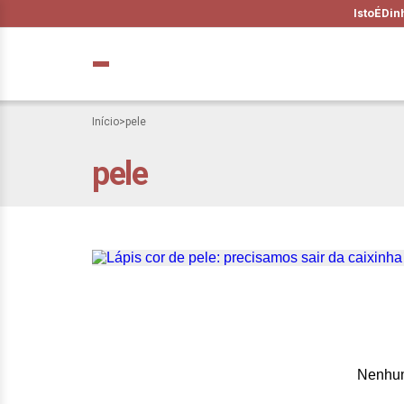
IstoÉ
Din
Início
>
pele
pele
Lápis cor de pele
Nenhum