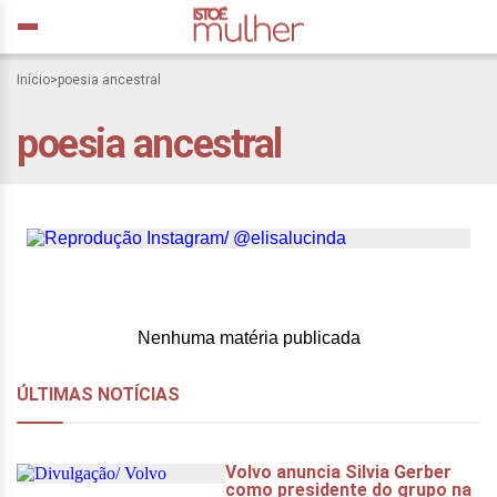
Minha mestra preta velha:
Início
>
poesia ancestral
Elisa Lucinda e uma
poesia ancestral
herança de poesia
ancestral
Nenhuma matéria publicada