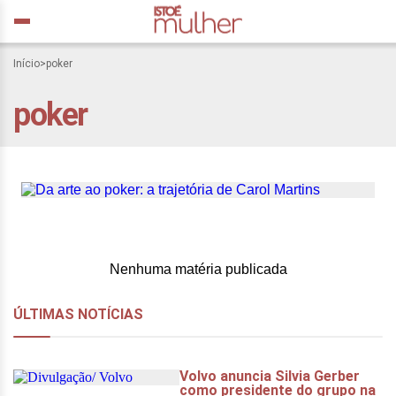
Início
>
poker
Da arte ao poker: a
poker
trajetória de Carol
Martins
Nenhuma matéria publicada