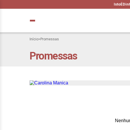
IstoÉ
Din
Início
>
Promessas
Promessas
O que eu desejo 
em que devemos 
Nenhum