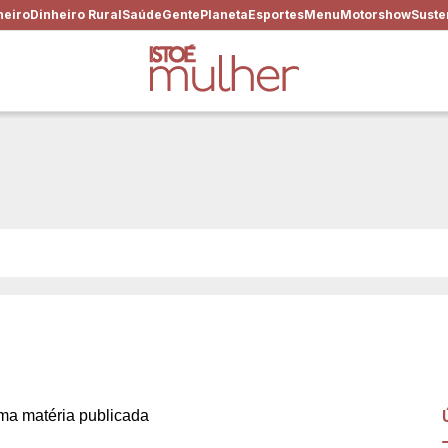
heiro
Dinheiro Rural
Saúde
Gente
Planeta
Esportes
Menu
Motorshow
Suste
realmente? Promessas a não 
pensar
a matéria publicada