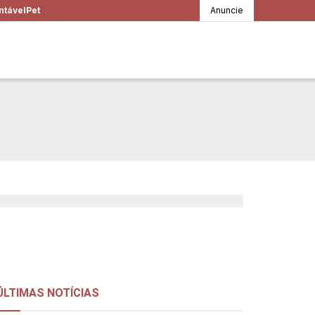
ntável
Pet
Anuncie
fazer, e coisas