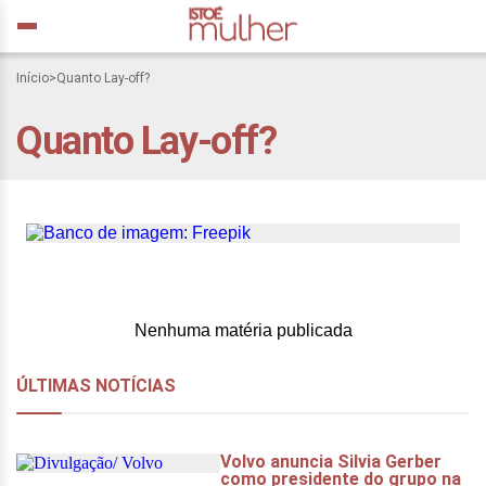
Início
>
Quanto Lay-off?
O efeito layoff: como essa
Quanto Lay-off?
estratégia empresarial
afeta nossa vida
Nenhuma matéria publicada