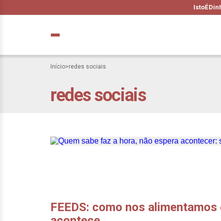
IstoÉ
Din
Início
>
redes sociais
redes sociais
Quem sabe faz a 
agendar seu suce
FEEDS: como nos alimentamos c
acontece