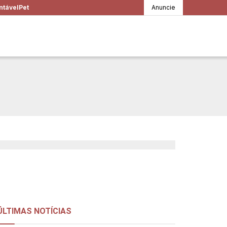
ntável
Pet
Anuncie
 saiba como