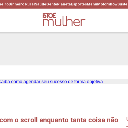
heiro
Dinheiro Rural
Saúde
Gente
Planeta
Esportes
Menu
Motorshow
Suste
hora, não espera acontecer:
sso de forma objetiva
om o scroll enquanto tanta coisa não