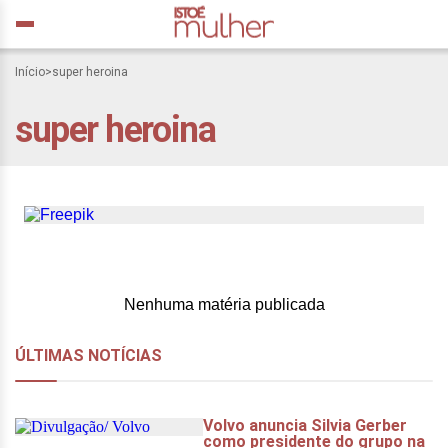
Mesmo as heroínas
Início
>
super heroina
precisam pendurar a
super heroina
capa: sem culpa, assuma,
você é humana
Nenhuma matéria publicada