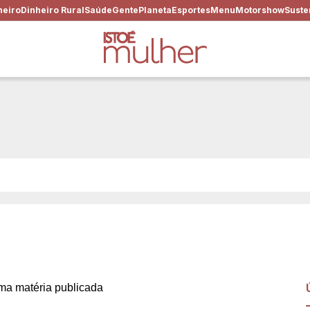
heiro
Dinheiro Rural
Saúde
Gente
Planeta
Esportes
Menu
Motorshow
Suste
os 80, ou o que precisamos 
 ativa das supermaduras
a matéria publicada