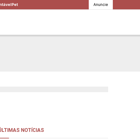
ntável
Pet
Anuncie
saber sobre a