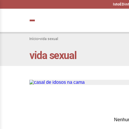
IstoÉ
Din
Início
>
vida sexual
vida sexual
Os 80 são os nov
vida sexualmente
Nenhum