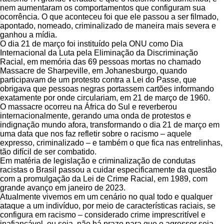
nem aumentaram os comportamentos que configuram sua
ocorrência. O que aconteceu foi que ele passou a ser filmado,
apontado, nomeado, criminalizado de maneira mais severa e
ganhou a mídia.
O dia 21 de março foi instituído pela ONU como Dia
Internacional da Luta pela Eliminação da Discriminação
Racial, em memória das 69 pessoas mortas no chamado
Massacre de Sharpeville, em Johanesburgo, quando
participavam de um protesto contra a Lei do Passe, que
obrigava que pessoas negras portassem cartões informando
exatamente por onde circulariam, em 21 de março de 1960.
O massacre ocorreu na África do Sul e reverberou
internacionalmente, gerando uma onda de protestos e
indignação mundo afora, transformando o dia 21 de março em
uma data que nos faz refletir sobre o racismo – aquele
expresso, criminalizado – e também o que fica nas entrelinhas,
tão difícil de ser combatido.
Em matéria de legislação e criminalização de condutas
racistas o Brasil passou a cuidar especificamente da questão
com a promulgação da Lei de Crime Racial, em 1989, com
grande avanço em janeiro de 2023.
Atualmente vivemos em um cenário no qual todo e qualquer
ataque a um indivíduo, por meio de características raciais, se
configura em racismo – considerado crime imprescritível e
inafiançável, ou seja, não há prazo para que o agressor seja